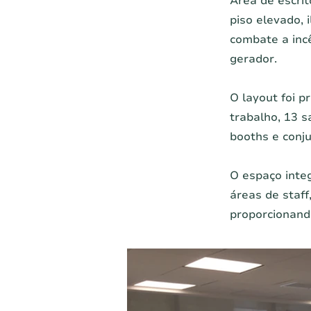
Área de escri
piso elevado, 
combate a incê
gerador.
O layout foi p
trabalho, 13 s
booths e conj
O espaço integ
áreas de staff
proporcionando