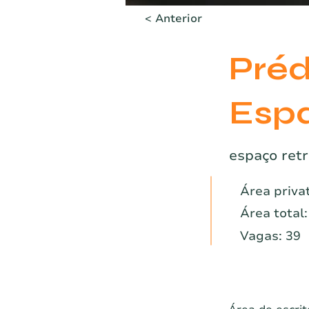
< Anterior
Préd
Espa
espaço retr
Área priva
Área total
Vagas: 39