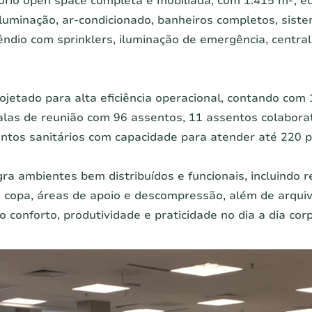
tório open space completa e mobiliada, com 1.415 m², 
iluminação, ar-condicionado, banheiros completos, sist
ndio com sprinklers, iluminação de emergência, centra
rojetado para alta eficiência operacional, contando com
alas de reunião com 96 assentos, 11 assentos colabora
untos sanitários com capacidade para atender até 220 
ra ambientes bem distribuídos e funcionais, incluindo r
, copa, áreas de apoio e descompressão, além de arquiv
 conforto, produtividade e praticidade no dia a dia corp