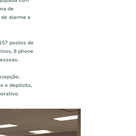
equipada com
ema de
l de alarme e
 157 postos de
tivos, 8 phone
pessoas.
ecepção,
o e depósito,
orativo.