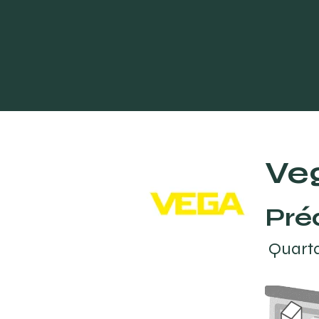
Início
Condo
Ve
Pré
Quart