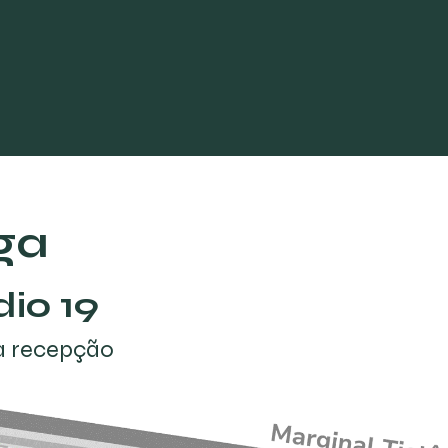
mínio
ESG
Galeria
Clientes
Tour Virtual
ga
dio 19
a recepção