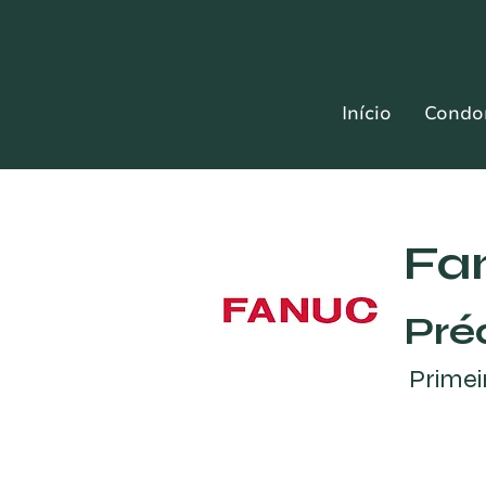
Início
Condo
Fa
Pré
Primei