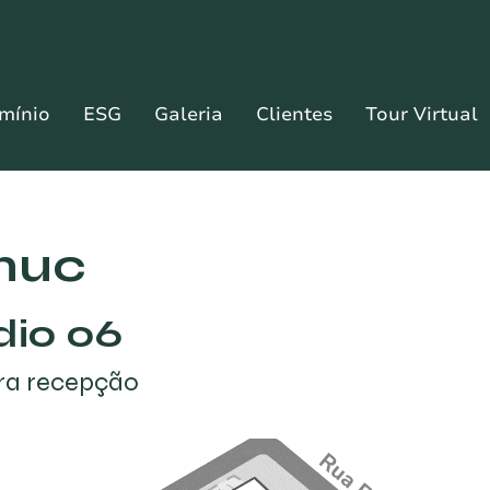
mínio
ESG
Galeria
Clientes
Tour Virtual
nuc
dio 06
ra recepção