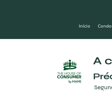
Início
Condo
A 
Pré
Segun