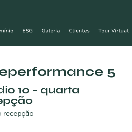
mínio
ESG
Galeria
Clientes
Tour Virtual
leperformance 5
dio 10 - quarta
epção
a recepção