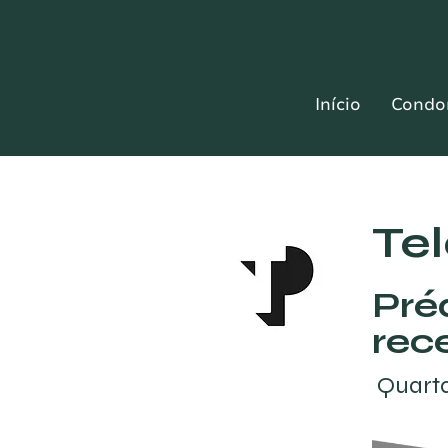
Início
Condo
Te
Pré
rec
Quart