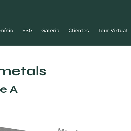
mínio
ESG
Galeria
Clientes
Tour Virtual
imetals
re A