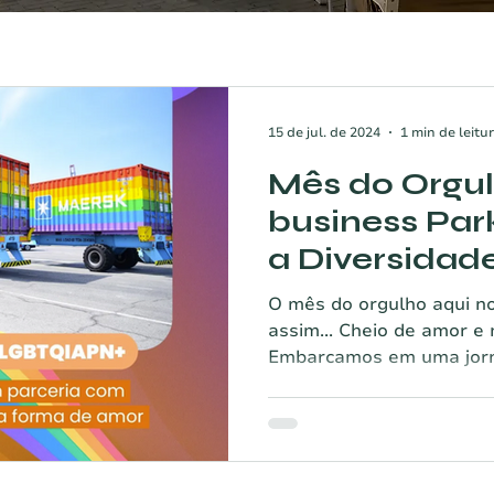
15 de jul. de 2024
1 min de leitu
Mês do Orgul
business Par
a Diversidad
Rainbow!
O mês do orgulho aqui no
assim... Cheio de amor e
Embarcamos em uma jorna
a importância da diversi
complexo e fora dele! Foi
com a Solenis, um contai
vibrantes, criando um e
expressar seu amor e ap