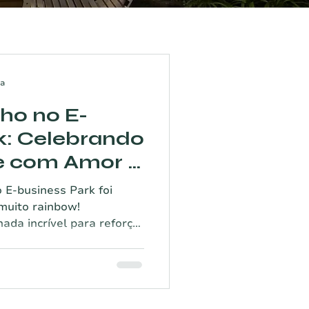
ra
ho no E-
k: Celebrando
e com Amor e
 E-business Park foi
 muito rainbow!
da incrível para reforçar
dade e inclusão em nosso
 instalado, em parceria
ner recheado de ativações
spaço onde todos puderam
oiar a causa