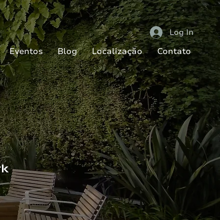
Log In
Eventos
Blog
Localização
Contato
rk